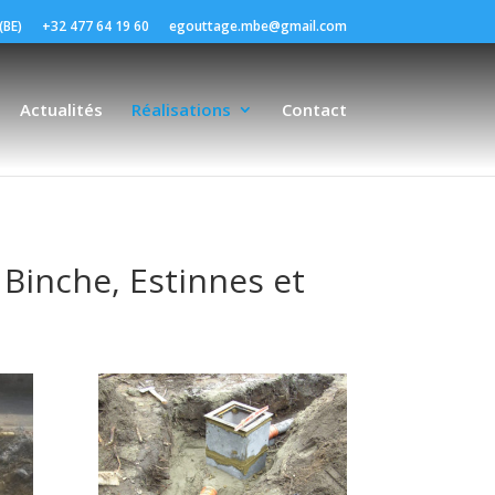
(BE)
+32 477 64 19 60
egouttage.mbe@gmail.com
Actualités
Réalisations
Contact
 Binche, Estinnes et